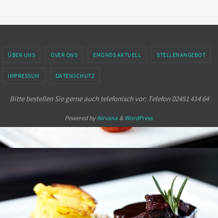
ÜBER UNS
OVER ONS
EMONDS AKTUELL
STELLENANGEBOT
IMPRESSUM
DATENSCHUTZ
Bitte bestellen Sie gerne auch telefonisch vor: Telefon 02451 414 64
Powered by
Nirvana
&
WordPress.